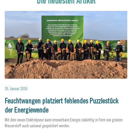
Die neuesten Artikel
26. Januar 2026
19.
Feuchtwangen platziert fehlendes Puzzlestück
B
der Energiewende
In 
ein
eb.
Mit dem neuen Elektrolyseur kann erneuerbare Energie zukünftig in Form von grünem
Wasserstoff auch saisonal gespeichert werden.
me