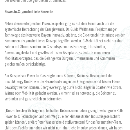
des lokalen und übergeordneten Stromnetzes.
Power-to-X: ganzheitliche Konzepte
Neben diesen erfolgreichen Praxisbeispielen ging es auf dem Forum auch um die
systemische Betrachtung der Energiewende. Dr. Guido Weißmann, Projektmanager
Technologie des Netzwerks Bayern Innovativ, erklärte, die Elektromobilität müsse von den
Kommunen als ganzheitliches Konzept begriffen werden. E-Mobilität sei nicht nur das
Fahren mit Strom, sondern ein Gesamtsystem aus Fahrzeug, Infrastruktur,
Anwendungsbedarf und gesellschaftlicher Akzeptanz. Es bedürfe eines neuen
Mobilitätskonzeptes, das die Belange von Bürgern, Unternehmen und Kommunen
gleichermaßen berücksichtige.
Am Beispiel von Power-to-Gas zeigte Jonas Klückers, Business Development der
microbEnergy GmbH, wie die Herausforderungen der Energiewende auf lokaler Ebene
bewältigt werden können. Energieversorgung dürfe nicht länger in Sparten wie Strom,
Wärme oder Mobilität gedacht worden. Vielmehr sei es notwendig, die Sektoren zu
verbinden und ganzheitlich zu betrachten.
„Die zahlreichen Vorträge und lebhaften Diskussionen haben gezeigt, welch große Rolle
Power-to-X-Technologien auf dem Weg zu einer klimaneutralen Industriegesellschaft
spielen können“, erklärt Peter Wasserscheid stellvertretend für das Veranstalter-Team.
„Mit dem Fachforum haben wir nicht nur inhaltliche Impulse geben können, wir haben