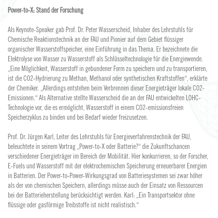
Power-to-X: Stand der Forschung
Als Keynote-Speaker gab Prof. Dr. Peter Wasserscheid, Inhaber des Lehrstuhls für
Chemische Reaktionstechnik an der FAU und Pionier auf dem Gebiet flüssiger
organischer Wasserstoffspeicher, eine Einführung in das Thema. Er bezeichnete die
Elektrolyse von Wasser zu Wasserstoff als Schlüsseltechnologie für die Energiewende.
„Eine Möglichkeit, Wasserstoff in gebundener Form zu speichern und zu transportieren,
ist die CO2-Hydrierung zu Methan, Methanol oder synthetischen Kraftstoffen“, erklärte
der Chemiker. „Allerdings entstehen beim Verbrennen dieser Energieträger lokale CO2-
Emissionen.“ Als Alternative stellte Wasserscheid die an der FAU entwickelten LOHC-
Technologie vor, die es ermöglicht, Wasserstoff in einem CO2-emissionsfreien
Speicherzyklus zu binden und bei Bedarf wieder freizusetzen.
Prof. Dr. Jürgen Karl, Leiter des Lehrstuhls für Energieverfahrenstechnik der FAU,
beleuchtete in seinem Vortrag „Power-to-X oder Batterie?“ die Zukunftschancen
verschiedener Energieträger im Bereich der Mobilität. Hier konkurrieren, so der Forscher,
E-Fuels und Wasserstoff mit der elektrochemischen Speicherung erneuerbarer Energien
in Batterien. Der Power-to-Power-Wirkungsgrad von Batteriesystemen sei zwar höher
als der von chemischen Speichern, allerdings müsse auch der Einsatz von Ressourcen
bei der Batterieherstellung berücksichtigt werden. Karl: „Ein Transportsektor ohne
flüssige oder gasförmige Treibstoffe ist nicht realistisch.“