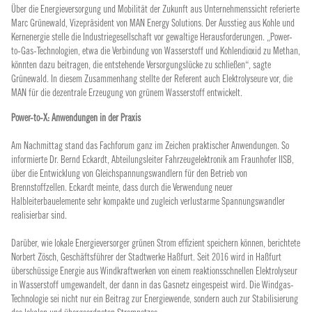
Über die Energieversorgung und Mobilität der Zukunft aus Unternehmenssicht referierte
Marc Grünewald, Vizepräsident von MAN Energy Solutions. Der Ausstieg aus Kohle und
Kernenergie stelle die Industriegesellschaft vor gewaltige Herausforderungen. „Power-
to-Gas-Technologien, etwa die Verbindung von Wasserstoff und Kohlendioxid zu Methan,
könnten dazu beitragen, die entstehende Versorgungslücke zu schließen“, sagte
Grünewald. In diesem Zusammenhang stellte der Referent auch Elektrolyseure vor, die
MAN für die dezentrale Erzeugung von grünem Wasserstoff entwickelt.
Power-to-X: Anwendungen in der Praxis
Am Nachmittag stand das Fachforum ganz im Zeichen praktischer Anwendungen. So
informierte Dr. Bernd Eckardt, Abteilungsleiter Fahrzeugelektronik am Fraunhofer IISB,
über die Entwicklung von Gleichspannungswandlern für den Betrieb von
Brennstoffzellen. Eckardt meinte, dass durch die Verwendung neuer
Halbleiterbauelemente sehr kompakte und zugleich verlustarme Spannungswandler
realisierbar sind.
Darüber, wie lokale Energieversorger grünen Strom effizient speichern können, berichtete
Norbert Zösch, Geschäftsführer der Stadtwerke Haßfurt. Seit 2016 wird in Haßfurt
überschüssige Energie aus Windkraftwerken von einem reaktionsschnellen Elektrolyseur
in Wasserstoff umgewandelt, der dann in das Gasnetz eingespeist wird. Die Windgas-
Technologie sei nicht nur ein Beitrag zur Energiewende, sondern auch zur Stabilisierung