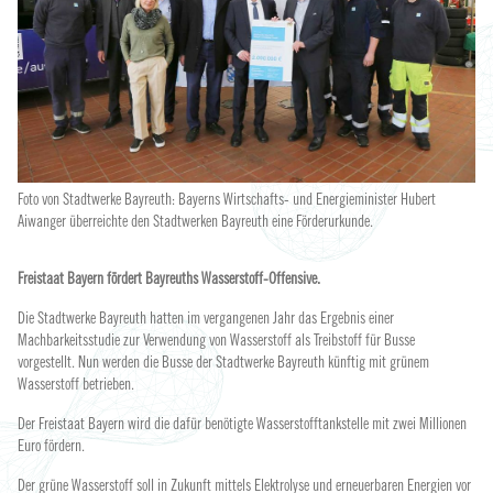
Foto von Stadtwerke Bayreuth: Bayerns Wirtschafts- und Energieminister Hubert
Aiwanger überreichte den Stadtwerken Bayreuth eine Förderurkunde.
Freistaat Bayern fördert Bayreuths Wasserstoff-Offensive.
Die Stadtwerke Bayreuth hatten im vergangenen Jahr das Ergebnis einer
Machbarkeitsstudie zur Verwendung von Wasserstoff als Treibstoff für Busse
vorgestellt. Nun werden die Busse der Stadtwerke Bayreuth künftig mit grünem
Wasserstoff betrieben.
Der Freistaat Bayern wird die dafür benötigte Wasserstofftankstelle mit zwei Millionen
Euro fördern.
Der grüne Wasserstoff soll in Zukunft mittels Elektrolyse und erneuerbaren Energien vor