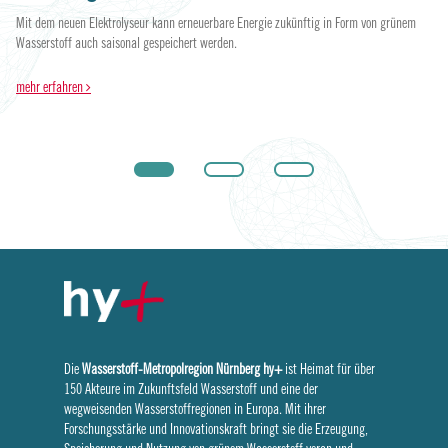
ein
eb.
Mit dem neuen Elektrolyseur kann erneuerbare Energie zukünftig in Form von grünem
Wasserstoff auch saisonal gespeichert werden.
me
mehr erfahren
Die
Wasserstoff-Metropolregion Nürnberg
hy+
ist Heimat für über
150 Akteure im Zukunftsfeld Wasserstoff und eine der
wegweisenden Wasserstoffregionen in Europa. Mit ihrer
Forschungsstärke und Innovationskraft bringt sie die Erzeugung,