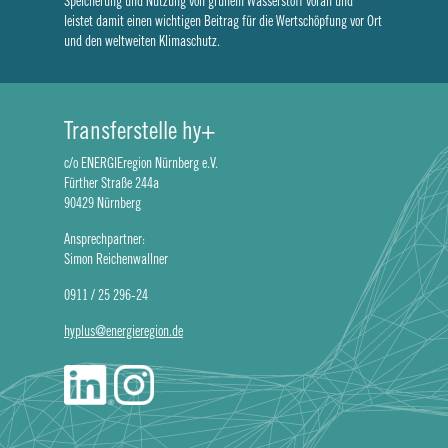
Speicherung und Nutzung von grünem Wasserstoff voran und
leistet damit einen wichtigen Beitrag für die Wertschöpfung vor Ort
und den weltweiten Klimaschutz.
Transferstelle hy+
c/o ENERGIEregion Nürnberg e.V.
Fürther Straße 244a
90429 Nürnberg
Ansprechpartner:
Simon Reichenwallner
0911 / 25 296-24
hyplus@energieregion.de