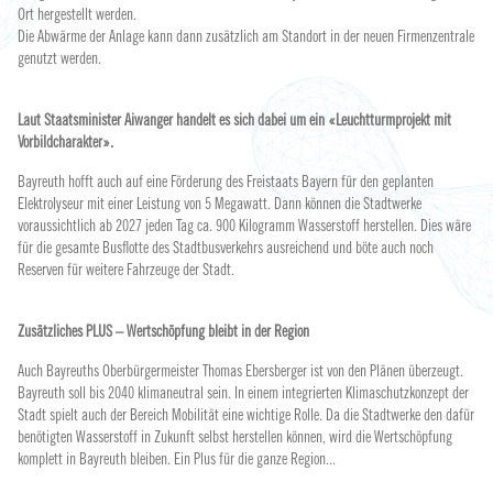
Ort hergestellt werden.
Die Abwärme der Anlage kann dann zusätzlich am Standort in der neuen Firmenzentrale
genutzt werden.
Laut Staatsminister Aiwanger handelt es sich dabei um ein «Leuchtturmprojekt mit
Vorbildcharakter».
Bayreuth hofft auch auf eine Förderung des Freistaats Bayern für den geplanten
Elektrolyseur mit einer Leistung von 5 Megawatt. Dann können die Stadtwerke
voraussichtlich ab 2027 jeden Tag ca. 900 Kilogramm Wasserstoff herstellen. Dies wäre
für die gesamte Busflotte des Stadtbusverkehrs ausreichend und böte auch noch
Reserven für weitere Fahrzeuge der Stadt.
Zusätzliches PLUS – Wertschöpfung bleibt in der Region
Auch Bayreuths Oberbürgermeister Thomas Ebersberger ist von den Plänen überzeugt.
Bayreuth soll bis 2040 klimaneutral sein. In einem integrierten Klimaschutzkonzept der
Stadt spielt auch der Bereich Mobilität eine wichtige Rolle. Da die Stadtwerke den dafür
benötigten Wasserstoff in Zukunft selbst herstellen können, wird die Wertschöpfung
komplett in Bayreuth bleiben. Ein Plus für die ganze Region...