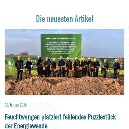
Die neuesten Artikel
26. Januar 2026
19.
Feuchtwangen platziert fehlendes Puzzlestück
B
der Energiewende
In 